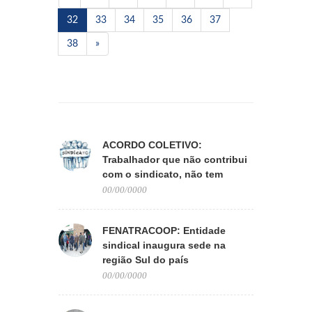
32
33
34
35
36
37
38
»
ACORDO COLETIVO:
Trabalhador que não contribui
com o sindicato, não tem
direito aos benefícios
00/00/0000
FENATRACOOP: Entidade
sindical inaugura sede na
região Sul do país
00/00/0000