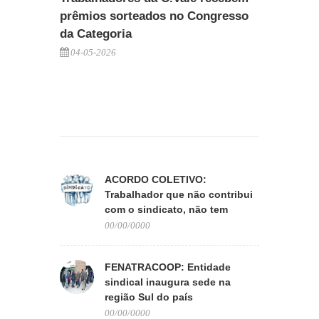
prêmios sorteados no Congresso
da Categoria
04-05-2026
ACORDO COLETIVO:
Trabalhador que não contribui
com o sindicato, não tem
direito aos benefícios
00/00/0000
FENATRACOOP: Entidade
sindical inaugura sede na
região Sul do país
00/00/0000