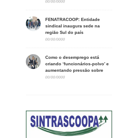
direito aos benefícios
00/00/0000
FENATRACOOP: Entidade
sindical inaugura sede na
região Sul do país
00/00/0000
Como o desemprego está
criando ‘funcionários-polvo’ e
aumentando pressão sobre
quem trabalha
00/00/0000