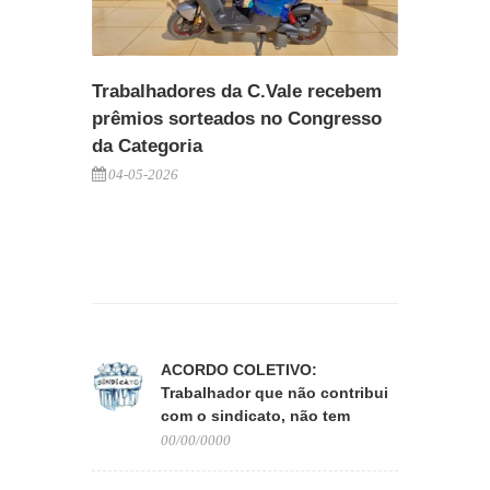
Trabalhadores da C.Vale recebem
prêmios sorteados no Congresso
da Categoria
04-05-2026
ACORDO COLETIVO:
Trabalhador que não contribui
com o sindicato, não tem
direito aos benefícios
00/00/0000