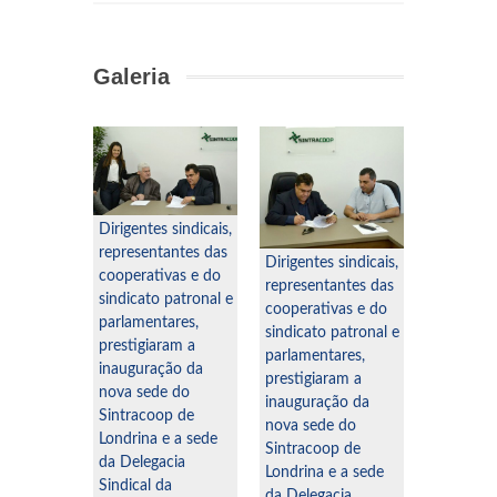
Galeria
Dirigentes sindicais,
Dirigentes
 sindicais,
representantes das
represent
Dirigentes sindicais,
antes das
cooperativas e do
cooperati
representantes das
vas e do
sindicato patronal e
sindicato
cooperativas e do
patronal e
parlamentares,
parlament
sindicato patronal e
ares,
prestigiaram a
prestigia
parlamentares,
ram a
inauguração da
inaugura
prestigiaram a
ão da
nova sede do
nova sed
inauguração da
e do
Sintracoop de
Sintraco
nova sede do
p de
Londrina e a sede
Londrina 
Sintracoop de
e a sede
da Delegacia
da Delega
Londrina e a sede
cia
Sindical da
Sindical 
da Delegacia