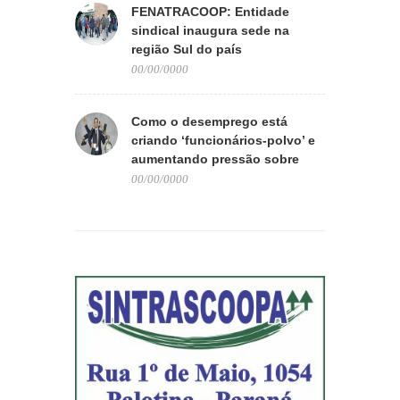
FENATRACOOP: Entidade
sindical inaugura sede na
região Sul do país
00/00/0000
Como o desemprego está
criando ‘funcionários-polvo’ e
aumentando pressão sobre
quem trabalha
00/00/0000