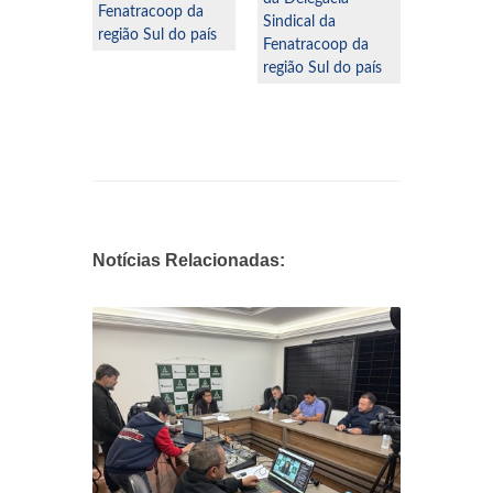
a
Fenatracoop da
Fenatrac
Sindical da
oop da
região Sul do país
região Su
Fenatracoop da
 do país
região Sul do país
Notícias Relacionadas: