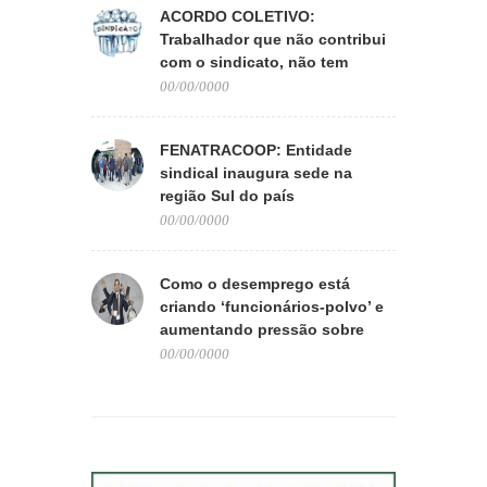
ACORDO COLETIVO:
Trabalhador que não contribui
com o sindicato, não tem
direito aos benefícios
00/00/0000
FENATRACOOP: Entidade
sindical inaugura sede na
região Sul do país
00/00/0000
Como o desemprego está
criando ‘funcionários-polvo’ e
aumentando pressão sobre
quem trabalha
00/00/0000